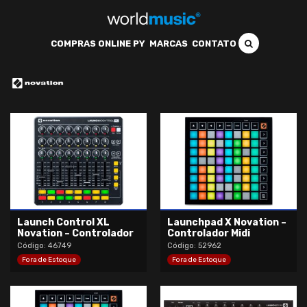
COMPRAS ONLINE PY
MARCAS
CONTATO
Launch Control XL
Launchpad X Novation –
Novation – Controlador
Controlador Midi
Código: 46749
Código: 52962
Fora de Estoque
Fora de Estoque