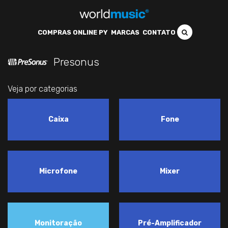
COMPRAS ONLINE PY
MARCAS
CONTATO
Presonus
Veja por categorias
Caixa
Fone
Microfone
Mixer
Monitoração
Pré-Amplificador