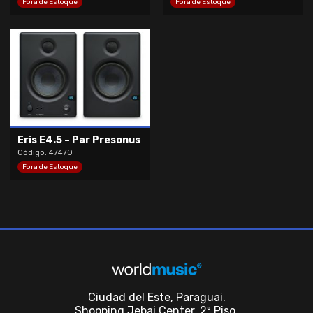
Fora de Estoque
Fora de Estoque
Eris E4.5 – Par Presonus
Código: 47470
Fora de Estoque
Ciudad del Este, Paraguai.
Shopping Jebai Center, 2º Piso.