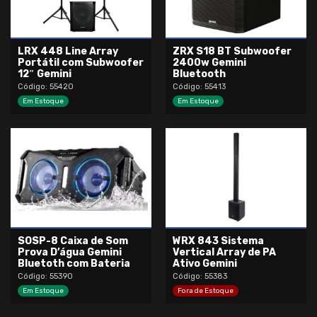
LRX 448 Line Array
ZRX S18 BT Subwoofer
Portátil com Subwoofer
2400w Gemini
12″ Gemini
Bluetooth
Código: 55420
Código: 55413
Em Estoque
Em Estoque
SOSP-8 Caixa de Som
WRX 843 Sistema
Prova D’água Gemini
Vertical Array de PA
Bluetoth com Bateria
Ativo Gemini
Código: 55390
Código: 55383
Em Estoque
Fora de Estoque