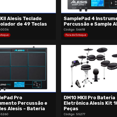
KII Alesis Teclado
SamplePad 4 Instrum
olador de 49 Teclas
Percussão e Sample A
50036
Código: 56618
Estoque
Fora de Estoque
ePad Pro
DM10 MKII Pro Bateria
umento Percussão e
Eletrônica Alesis Kit 1
es Alesis – Bateria
Peças
55260
Código: 55277