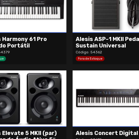
s Harmony 61 Pro
Alesis ASP-1 MKII Peda
do Portátil
Sustain Universal
54379
Código: 54362
ue
Fora de Estoque
 Elevate 5 MKII (par)
Alesis Concert Digital