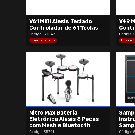
V61 MKII Alesis Teclado
V49 M
Controlador de 61 Teclas
Contr
Código: 50043
Código: 
Fora de Estoque
Fora de 
Nitro Max Bateria
Sampl
Eletrônica Alesis 8 Peças
Instr
com Mesh e Bluetooth
Sampl
Código: 55741
Código: 