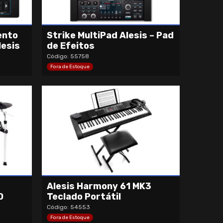
ento
Strike MultiPad Alesis – Pad
lesis
de Efeitos
Código: 55758
Fora de Estoque
Alesis Harmony 61 MK3
0
Teclado Portátil
Código: 54553
Fora de Estoque