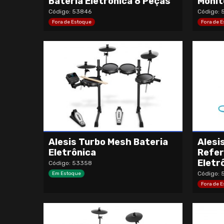
Bateria Eletrônica 8 Peças
Monit
Código: 53846
Código:
Fora de Estoque
Fora de 
Alesis Turbo Mesh Bateria
Alesi
Eletrônica
Refer
Eletr
Código: 53358
Código: 
Em Estoque
Fora de 