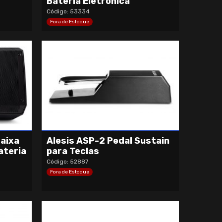
Bateria Eletrônica
Código: 53334
Fora de Estoque
Caixa
Alesis ASP-2 Pedal Sustain
ateria
para Teclas
Código: 52887
Fora de Estoque