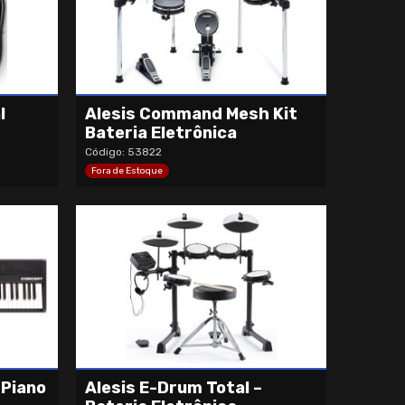
l
Alesis Command Mesh Kit
Bateria Eletrônica
Código: 53822
Fora de Estoque
 Piano
Alesis E-Drum Total –