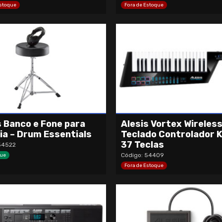
Estoque
Fora de Estoque
s Banco e Fone para
Alesis Vortex Wireless
ia – Drum Essentials
Teclado Controlador 
37 Teclas
54522
Código: 54409
ue
Fora de Estoque