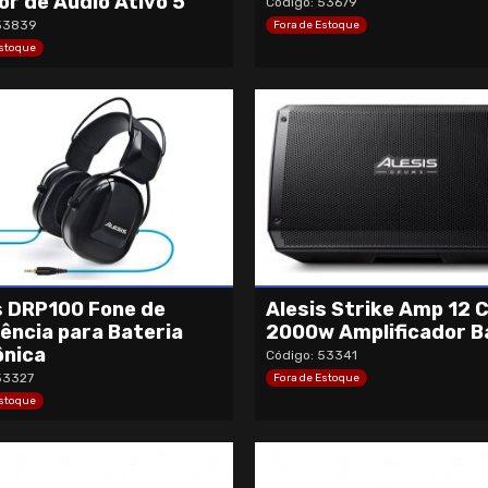
or de Áudio Ativo 5″
Código: 53679
 53839
Fora de Estoque
Estoque
s DRP100 Fone de
Alesis Strike Amp 12 
ência para Bateria
2000w Amplificador B
ônica
Código: 53341
53327
Fora de Estoque
Estoque