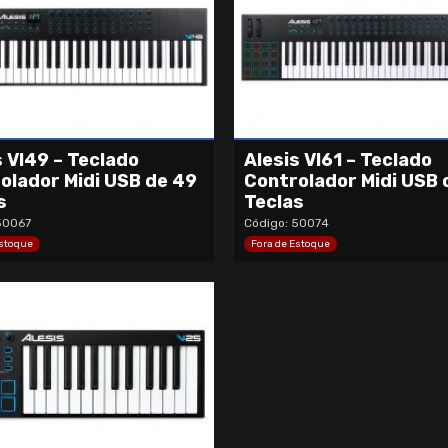
s VI49 – Teclado
Alesis VI61 – Teclado
olador Midi USB de 49
Controlador Midi USB 
s
Teclas
50067
Código: 50074
Estoque
Fora de Estoque