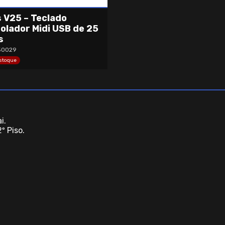
s V25 – Teclado
olador Midi USB de 25
s
50029
Estoque
i.
º Piso.