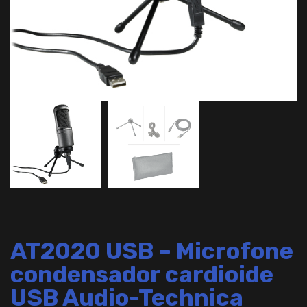
AT2020 USB – Microfone
condensador cardioide
USB Audio-Technica