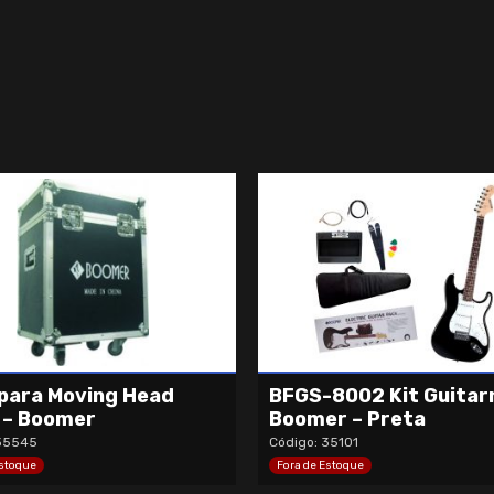
para Moving Head
BFGS-8002 Kit Guitar
 – Boomer
Boomer – Preta
 35545
Código: 35101
Estoque
Fora de Estoque