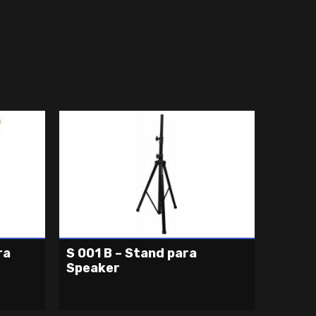
ra
S 001 B – Stand para
Speaker