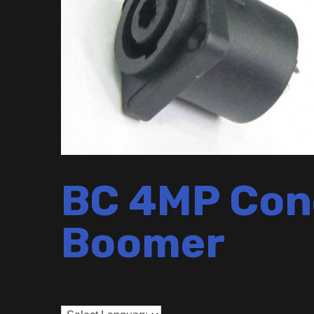
BC 4MP Cone
Boomer