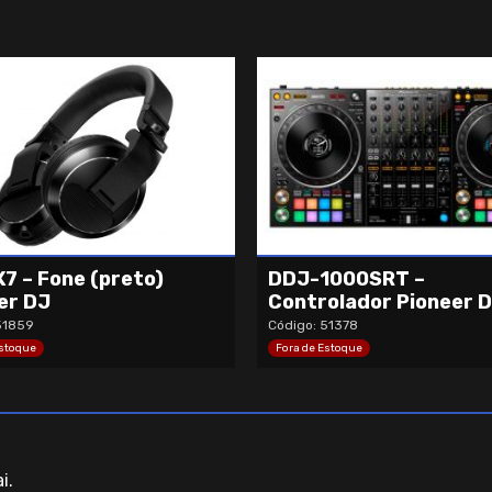
7 – Fone (preto)
DDJ-1000SRT –
er DJ
Controlador Pioneer 
51859
Código: 51378
Estoque
Fora de Estoque
i.