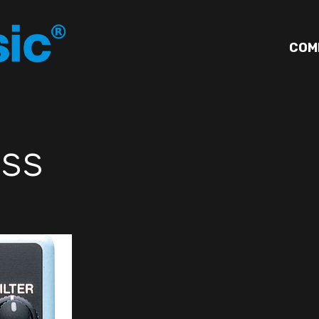
COM
ss