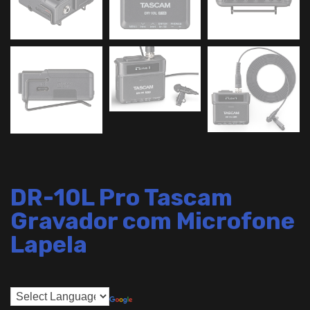
DR-10L Pro Tascam
Gravador com Microfone
Lapela