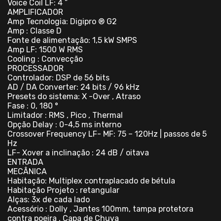
Voice Coil LF: 4 ”
AMPLIFICADOR
Amp Tecnologia: Digipro ® G2
Amp : Classe D
Fonte de alimentação: 1,5 kW SMPS
Amp LF: 1500 W RMS
Cooling : Convecção
PROCESSADOR
Controlador: DSP de 56 bits
AD / DA Converter: 24 bits / 96 kHz
Presets do sistema: X -Over , Atraso
Fase : 0, 180 °
Limitador : RMS , Pico , Thermal
Opção Delay : 0-4,5 ms interno
Crossover Frequency LF- MF: 75 – 120Hz | passos de 5
Hz
LF- Xover a inclinação : 24 dB / oitava
ENTRADA
MECÂNICA
Habitação: Multiplex contraplacado de bétula
Habitação Projeto : retangular
Alças: 3x de cada lado
Acessório : Dolly , Jantes 100mm, tampa protetora
contra poeira , Capa de Chuva