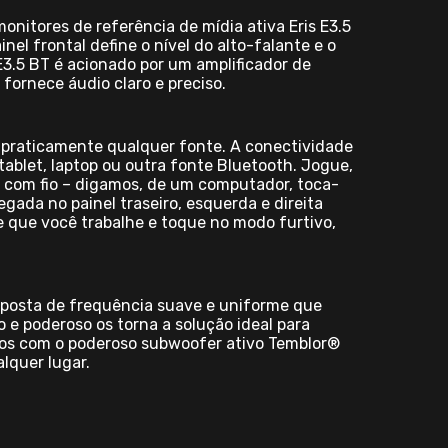
onitores de referência de mídia ativa Eris E3.5
el frontal define o nível do alto-falante e o
E3.5 BT é acionado por um amplificador de
fornece áudio claro e preciso.
e praticamente qualquer fonte. A conectividade
tablet, laptop ou outra fonte Bluetooth. Jogue,
 com fio – digamos, de um computador, toca-
egada no painel traseiro, esquerda e direita
te que você trabalhe e toque no modo furtivo,
esposta de frequência suave e uniforme que
 e poderoso os torna a solução ideal para
tos com o poderoso subwoofer ativo Temblor®
lquer lugar.