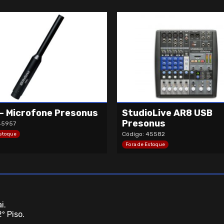
– Microfone Presonus
StudioLive AR8 USB
Presonus
45957
Código: 45582
Estoque
Fora de Estoque
i.
º Piso.