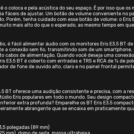
 o coloca e pela acústica do seu espaço. É por isso que os m
a fáceis de ajustar. Um botão de volume conveniente no pain
do. Porém, tenha cuidado com esse botão de volume: o Eris 
r muito mais alto do que o esperado, ao mesmo tempo em que 
io, é fácil alimentar áudio com os monitores Eris E3.5 BT d
ite a conexão sem fio, transmitindo som de um smartphone, 
ceto cabos de alimentação. Quando você deseja uma conexão
 Eris E3.5 BT é coberto com entradas e TRS e RCA de ¼ de pol
ador de fone de ouvido alto, claro e no painel frontal permi
3.5 BT oferece uma audição consistente e precisa, com a r
stúdio Eris populares em todo o mundo. Seu design compacto
nferior extra profunda? Emparelhe os BT Eris E3.5 compac
eiramente abrangente que se encaixa em praticamente qua
3,5 polegadas (89 mm)
(25 mm), domo de seda, massa ultrabaixa