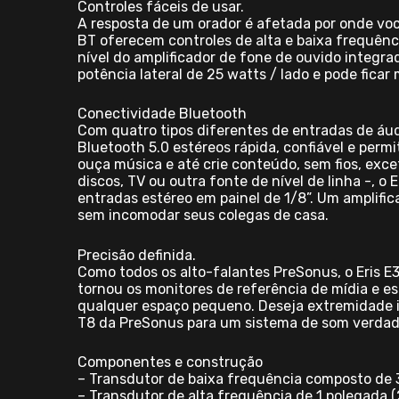
Controles fáceis de usar.
A resposta de um orador é afetada por onde você
BT oferecem controles de alta e baixa frequênci
nível do amplificador de fone de ouvido integra
potência lateral de 25 watts / lado e pode fica
Conectividade Bluetooth
Com quatro tipos diferentes de entradas de áud
Bluetooth 5.0 estéreos rápida, confiável e perm
ouça música e até crie conteúdo, sem fios, ex
discos, TV ou outra fonte de nível de linha -, o
entradas estéreo em painel de 1/8”. Um amplific
sem incomodar seus colegas de casa.
Precisão definida.
Como todos os alto-falantes PreSonus, o Eris E
tornou os monitores de referência de mídia e e
qualquer espaço pequeno. Deseja extremidade i
T8 da PreSonus para um sistema de som verdad
Componentes e construção
– Transdutor de baixa frequência composto de 
– Transdutor de alta frequência de 1 polegada 