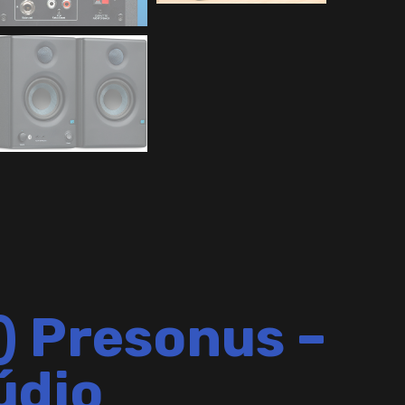
r) Presonus –
údio