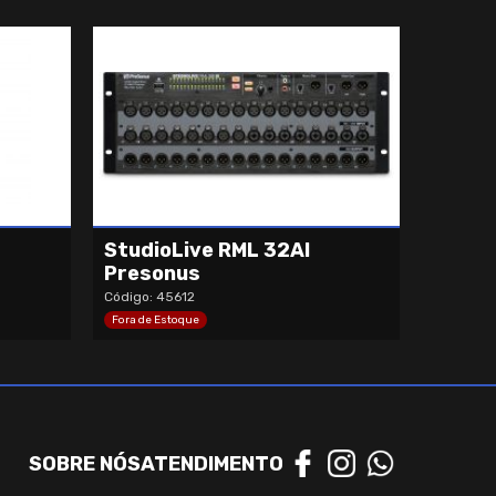
StudioLive RML 32AI
Presonus
Código: 45612
Fora de Estoque
SOBRE NÓS
ATENDIMENTO