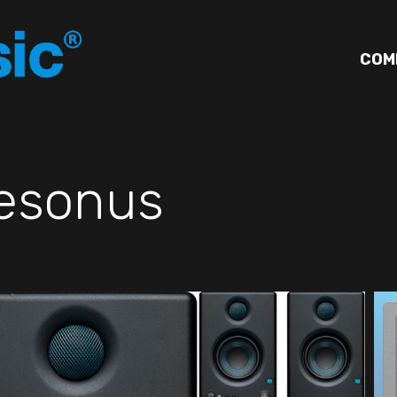
COM
esonus