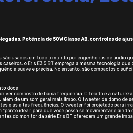
legadas, Potência de 50W Classe AB, controles de aju
is são usados em todo o mundo por engenheiros de áudio qu
os caseiros, o Eris E3.5 BT emprega a mesma tecnologia que
uência suave e precisa. No entanto, são compactos o sufic
nto doce
m driver composto de baixa frequência. O tecido e a natureza
r, além de um som geral mais limpo. O tweeter de domo de
tes e as altas frequências. O tweeter foi projetado para i
m “ponto ideal” para que você possa se movimentar e ainda
falantes do monitor da série Eris BT oferecem um grande i