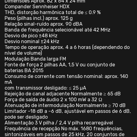
Dimensões Aprox. 82 x 64 x 24 mm
Compander Sennheiser HDX
THD, distorção harmônica total de ≤ 0.9 %
Peso (pilhas incl.) aprox. 125 g
Relação sinal-ruído aprox. 90 dBA
Banda de frequência selecionável até 42 MHz
Desvio de pico ±48 kHz
Desvio nominal ±24 kHz
Tempo de operação aprox. 4 a 6 horas (dependendo do
nível de volume)
Modulação Banda larga FM
Fonte de força 2 pilhas AA, 1,5 V ou conjunto de
baterias BA 2015
Consumo de corrente com tensão nominal: aprox. 140
mA
com transmissor desligado: ≤ 25 µA
Rejeição de canal adjacente Normalmente ≥ 65 dB
Força de saída de áudio 2 x 100 mW a 32 Ω
Atenuação de intermodulação Normalmente ≥ 70 dB
Limitador –18 dB a –6 dB, ajustável em passos de 6 dB,
pode ser desligado
Alimentação 3 V pilha / 2,4 V pilha recarregável
Frequência de recepção No máx. 1680 frequências,
sintonizáveis em passos de 25 kHz, 20 conjuntos de