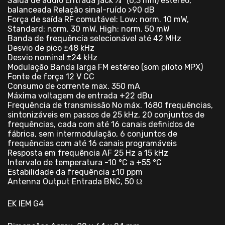
Saída de áudio Entrada jack ¼" (6,3 mm) estéreo,
balanceada Relação sinal-ruído >90 dB
Força de saída RF comutável: Low: norm. 10 mW,
Standard: norm. 30 mW, High: norm. 50 mW
Banda de frequência selecionável até 42 MHz
Desvio de pico ±48 kHz
Desvio nominal ±24 kHz
Modulação Banda larga FM estéreo (som piloto MPX)
Fonte de força 12 V CC
Consumo de corrente max. 350 mA
Máxima voltagem de entrada +22 dBu
Frequência de transmissão No máx. 1680 frequências,
sintonizáveis em passos de 25 kHz, 20 conjuntos de
frequências, cada com até 16 canais definidos de
fábrica, sem intermodulação, 6 conjuntos de
frequências com até 16 canais programáveis
Resposta em frequência AF 25 Hz a 15 kHz
Intervalo de temperatura -10 °C a +55 °C
Estabilidade da frequência ±10 ppm
Antenna Output Entrada BNC, 50 Ω
EK IEM G4