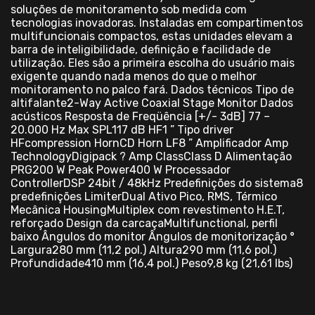
soluções de monitoramento sob medida com
tecnologias inovadoras. Instaladas em compartimentos
multifuncionais compactos, estas unidades elevam a
barra de inteligibilidade, definição e facilidade de
utilização. Eles são a primeira escolha do usuário mais
exigente quando nada menos do que o melhor
monitoramento no palco fará. Dados técnicos Tipo de
altifalante2-Way Active Coaxial Stage Monitor Dados
acústicos Resposta de Freqüência [+/- 3dB] 77 –
20.000 Hz Max SPL117 dB HF1 ” Tipo driver
HFcompression HornCD Horn LF8 ” Amplificador Amp
TechnologyDigipack ? Amp ClassClass D Alimentação
PRG200 W Peak Power400 W Processador
ControllerDSP 24bit / 48kHz Predefinições do sistema8
predefinições LimiterDual Ativo Pico, RMS, Térmico
Mecânica HousingMultiplex com revestimento H.E.T,
reforçado Design da carcaçaMultifunctional, perfil
baixo Ângulos do monitor Ângulos de monitorização °
Largura280 mm (11,2 pol.) Altura290 mm (11,6 pol.)
Profundidade410 mm (16,4 pol.) Peso9,8 kg (21,61 lbs)