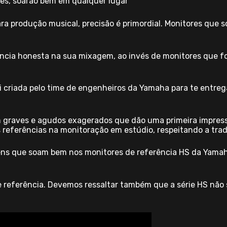
es, soarão bem em qualquer lugar
ra produção musical, precisão é primordial. Monitores que 
ência honesta na sua mixagem, ao invés de monitores que f
oi criada pelo time de engenheiros da Yamaha para te entreg
om graves e agudos exagerados que dão uma primeira impres
is referências na monitoração em estúdio, respeitando a tr
ens que soam bem nos monitores de referência HS da Yamah
de referência. Devemos ressaltar também que a série HS nã