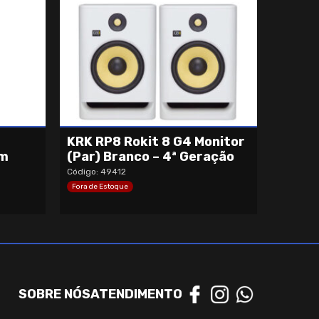
KRK RP8 Rokit 8 G4 Monitor
om
(Par) Branco – 4ª Geração
Código: 49412
Fora de Estoque
SOBRE NÓS
ATENDIMENTO