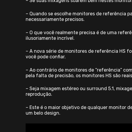
– Se suas mixagens soarem bem nestes monitor
– Quando se escolhe monitores de referência pa
necessariamente precisos.
– O que você realmente precisa é de uma refer
ilusoriamente incrível.
– A nova série de monitores de referência HS f
você pode confiar.
– Ao contrário de monitores de “referência” c
pela falta de precisão, os monitores HS são rea
– Seja mixagem estéreo ou surround 5.1, mixag
reprodução.
– Este é o maior objetivo de qualquer monitor 
um belo design.