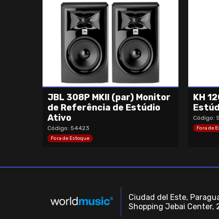
JBL 308P MKII (par) Monitor
KH 12
de Referência de Estúdio
Estúd
Ativo
Código: 
Código: 54423
Fora de 
Fora de Estoque
Ciudad del Este, Paragua
Shopping Jebai Center, 2