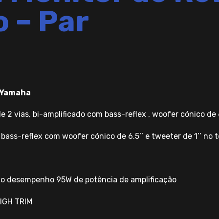
o – Par
a Yamaha
 de 2 vias, bi-amplificado com bass-reflex , woofer cónico d
 bass-reflex com woofer cónico de 6.5’’ e tweeter de 1’’ no t
lto desempenho 95W de potência de amplificação
HIGH TRIM