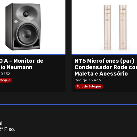
0 A – Monitor de
NT5 Microfones (par)
io Neumann
Condensador Rode c
Maleta e Acessório
50432
Código: 52436
Estoque
Fora de Estoque
i.
º Piso.