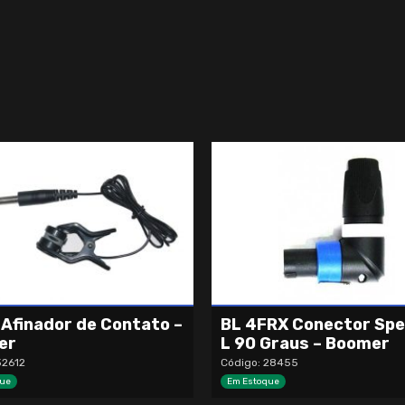
 Afinador de Contato –
BL 4FRX Conector Sp
er
L 90 Graus – Boomer
32612
Código: 28455
ue
Em Estoque