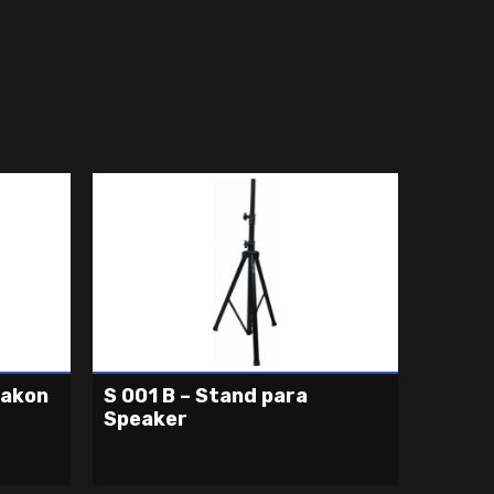
eakon
S 001 B – Stand para
Speaker