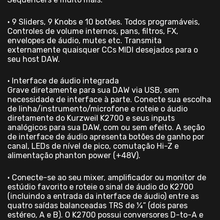
• 9 Sliders, 9 Knobs e 10 botões. Todos programáveis,
Controles de volume internos, pans, filtros, FX,
envelopes de áudio, mutes etc. Transmita
externamente quaisquer CCs MIDI desejados para o
seu host DAW.
• Interface de áudio integrada
Grave diretamente para sua DAW via USB, sem
necessidade de interface à parte. Conecte sua escolha
de linha/instrumento/microfone e roteie o áudio
diretamente do Kurzweil K2700 e seus inputs
analógicos para sua DAW, com ou sem efeito. A seção
de interface de áudio apresenta botões de ganho por
canal, LEDs de nível de pico, comutação Hi-Z e
alimentação phanton power (+48V).
• Conecte-se ao seu mixer, amplificador ou monitor de
estúdio favorito e roteie o sinal de áudio do K2700
(incluindo a entrada da interface de áudio) entre as
quatro saídas balanceadas TRS de ¼” (dois pares
estéreo, A e B). O K2700 possui conversores D-to-A e