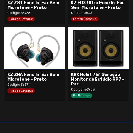
KZ ZST Fone In-Ear Sem
KZ EDX Ultra Fone In-Ear
Microfone – Preto
Sem Microfone – Preto
Código: 53938
Código: 55031
Fora de Estoque
Fora de Estoque
KZ ZNA Fone In-Ear Sem
KRK Rokit 7 5ª Geração
Microfone – Preto
Monitor de Estúdio RP7 –
Par
Código: 56571
Código: 56908
Fora de Estoque
Em Estoque