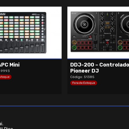
APC Mini
DDJ-200 – Controlado
Pioneer DJ
 49993
Código: 51385
Estoque
Fora de Estoque
i.