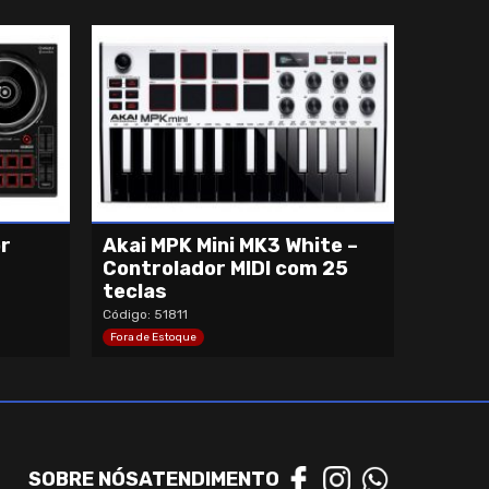
r
Akai MPK Mini MK3 White –
Controlador MIDI com 25
teclas
Código: 51811
Fora de Estoque
SOBRE NÓS
ATENDIMENTO