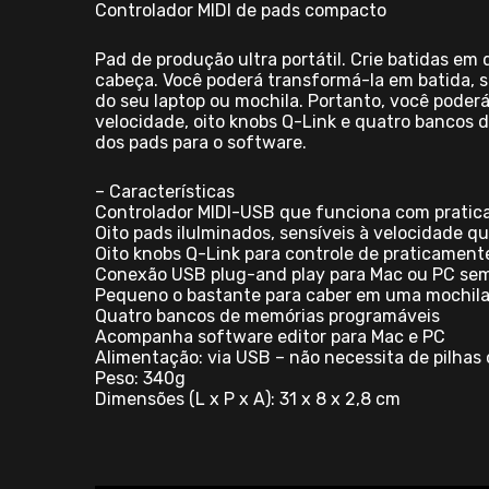
Controlador MIDI de pads compacto
Pad de produção ultra portátil. Crie batidas e
cabeça. Você poderá transformá-la em batida, 
do seu laptop ou mochila. Portanto, você poder
velocidade, oito knobs Q-Link e quatro bancos
dos pads para o software.
– Características
Controlador MIDI-USB que funciona com pratic
Oito pads ilulminados, sensíveis à velocidade 
Oito knobs Q-Link para controle de praticamen
Conexão USB plug-and play para Mac ou PC sem 
Pequeno o bastante para caber em uma mochila 
Quatro bancos de memórias programáveis
Acompanha software editor para Mac e PC
Alimentação: via USB – não necessita de pilhas
Peso: 340g
Dimensões (L x P x A): 31 x 8 x 2,8 cm