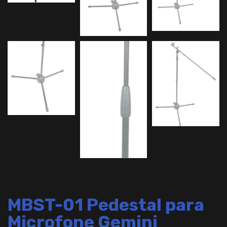
MBST-01 Pedestal para
Microfone Gemini