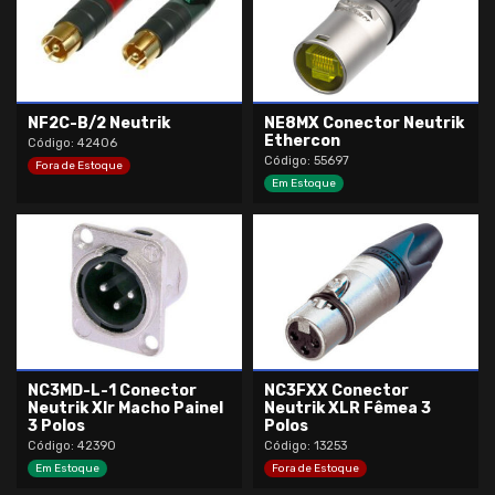
NF2C-B/2 Neutrik
NE8MX Conector Neutrik
Ethercon
Código: 42406
Código: 55697
Fora de Estoque
Em Estoque
NC3MD-L-1 Conector
NC3FXX Conector
Neutrik Xlr Macho Painel
Neutrik XLR Fêmea 3
3 Polos
Polos
Código: 42390
Código: 13253
Em Estoque
Fora de Estoque