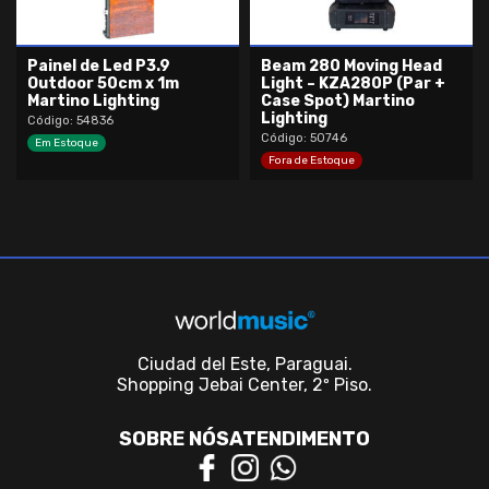
Painel de Led P3.9
Beam 280 Moving Head
Outdoor 50cm x 1m
Light – KZA280P (Par +
Martino Lighting
Case Spot) Martino
Lighting
Código: 54836
Código: 50746
Em Estoque
Fora de Estoque
Ciudad del Este, Paraguai.
Shopping Jebai Center, 2º Piso.
SOBRE NÓS
ATENDIMENTO