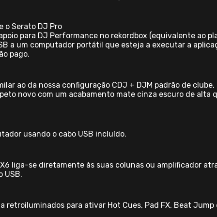
e o Serato DJ Pro
poio para DJ Performance no rekordbox (equivalente ao pla
SB a um computador portátil que esteja a executar a aplic
ão pago.
lar ao da nossa configuração CDJ + DJM padrão de clube, 
speto novo com um acabamento mate cinza escuro de alta q
tador usando o cabo USB incluído.
X6 liga-se diretamente às suas colunas ou amplificador at
o USB.
ha retroiluminados para ativar Hot Cues, Pad FX, Beat Jump 