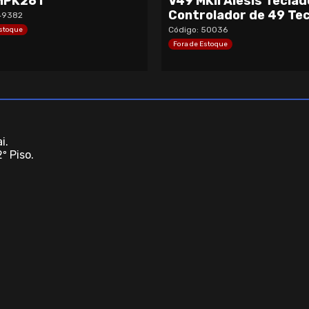
MPK261
V49 MKII Alesis Teclad
Controlador de 49 Tec
49382
Código: 50036
Estoque
Fora de Estoque
i.
º Piso.