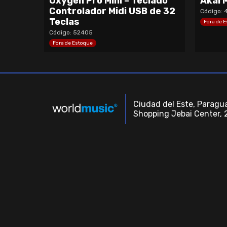
Oxygen Pro Mini – Teclado
Akai 
Controlador Midi USB de 32
Código: 
Teclas
Fora de 
Código: 52405
Fora de Estoque
Ciudad del Este, Paragua
Shopping Jebai Center, 2