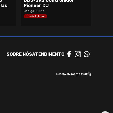
o
DDJ-SR2 Controlador
las
Pioneer DJ
Código: 52016
Fora de Estoque
SOBRE NÓS
ATENDIMENTO
Desenvolvimento: