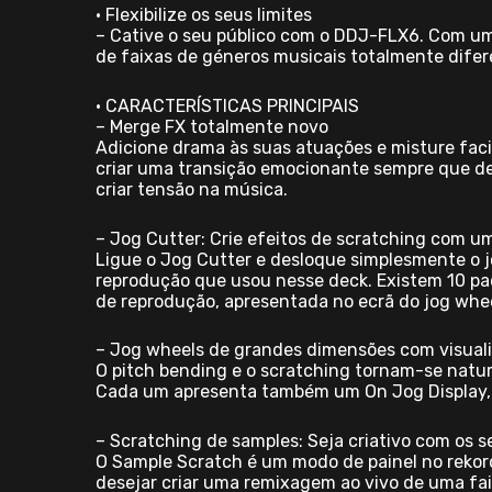
• Flexibilize os seus limites
– Cative o seu público com o DDJ-FLX6. Com uma
de faixas de géneros musicais totalmente difer
• CARACTERÍSTICAS PRINCIPAIS
– Merge FX totalmente novo
Adicione drama às suas atuações e misture fac
criar uma transição emocionante sempre que de
criar tensão na música.
– Jog Cutter: Crie efeitos de scratching com u
Ligue o Jog Cutter e desloque simplesmente o jo
reprodução que usou nesse deck. Existem 10 pa
de reprodução, apresentada no ecrã do jog whee
– Jog wheels de grandes dimensões com visuali
O pitch bending e o scratching tornam-se natu
Cada um apresenta também um On Jog Display, 
– Scratching de samples: Seja criativo com os s
O Sample Scratch é um modo de painel no rekord
desejar criar uma remixagem ao vivo de uma fai