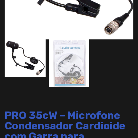
PRO 35cW – Microfone
Condensador Cardioide
com Garra para