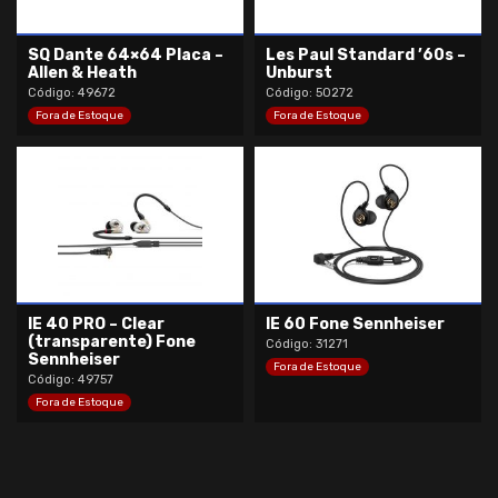
SQ Dante 64×64 Placa –
Les Paul Standard ’60s –
Allen & Heath
Unburst
Código: 49672
Código: 50272
Fora de Estoque
Fora de Estoque
IE 40 PRO – Clear
IE 60 Fone Sennheiser
(transparente) Fone
Código: 31271
Sennheiser
Fora de Estoque
Código: 49757
Fora de Estoque