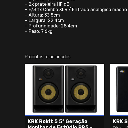
– 2x prateleira HF dB
– E/S 1x Combo XLR / Entrada analógica macho 
– Altura: 33.8cm
– Largura: 22.4cm
– Profundidade: 28.4cm
– Peso: 7.6kg
Produtos relacionados
KRK Rokit 5 5ª Geração
KRK S
Monitor de Estúdio RP5 –
Código: 