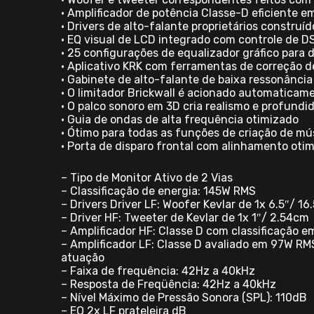
• Amplificador de potência Classe-D eficiente e
• Drivers de alto-falante proprietários construí
• EQ visual de LCD integrado com controle de D
• 25 configurações de equalizador gráfico para
• Aplicativo KRK com ferramentas de correção 
• Gabinete de alto-falante de baixa ressonância
• O limitador Brickwall é acionado automaticam
• O palco sonoro em 3D cria realismo e profundi
• Guia de ondas de alta frequência otimizado
• Ótimo para todas as funções de criação de m
• Porta de disparo frontal com alinhamento otim
– Tipo de Monitor Ativo de 2 Vias
– Classificação de energia: 145W RMS
– Drivers Driver LF: Woofer Kevlar de 1x 6.5″/ 1
– Driver HF: Tweeter de Kevlar de 1x 1″/ 2.54cm
– Amplificador HF: Classe D com classificação 
– Amplificador LF: Classe D avaliado em 97W RM
atuação
– Faixa de frequência: 42Hz a 40kHz
– Resposta de Freqüência: 42Hz a 40kHz
– Nível Máximo de Pressão Sonora (SPL): 110dB
– EQ 2x LF prateleira dB