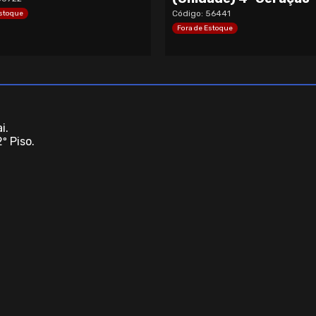
Código: 56441
Estoque
Fora de Estoque
i.
º Piso.