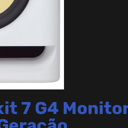
it 7 G4 Monitor
 Geração