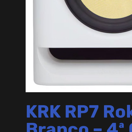
KRK RP7 Rok
Branco – 4ª