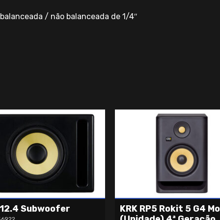
balanceada / não balanceada de 1/4″
12.4 Subwoofer
KRK RP5 Rokit 5 G4 Mo
(Unidade) 4ª Geração
56922