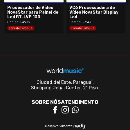
Processador de Vídeo
VC6 Processadora de
NovaStar para Painel de
Vídeo NovaStar Display
Led BT-LVP 100
Led
Código: 54935
Código: 57547
Fora de Estoque
Fora de Estoque
Ciudad del Este, Paraguai.
Shopping Jebai Center, 2º Piso.
SOBRE NÓS
ATENDIMENTO
Desenvolvimento: