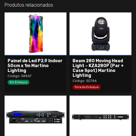
Produtos relacionados
Painel de Led P2.9 Indoor
Beam 280 Moving Head
50cm x 1m Martino
Light – KZA280P (Par +
Lighting
Case Spot) Martino
Lighting
Código: 54867
Código: 50746
Em Estoque
Fora de Estoque