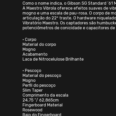
Como o nome indica, o Gibson SG Standard ’61 M
A Maestro Vibrola oferece efeitos suaves de vib
mogno e uma escala de pau-rosa. O corpo de mo
articulação do 22º traste. O hardware niquelado
Vibratório Maestro. Os captadores são humbucke
potenciômetros de conicidade e capacitores de 
• Corpo
Material do corpo
Mogno
Acabamento
Laca de Nitrocelulose Brilhante
• Pescoço
Material do pescoço
Mogno
Perfil do pescoço
Slim Taper
Comprimento da escala
24,75 “/ 62,865cm
Fingerboard Material
Rosewood
Raio do Fingerboard