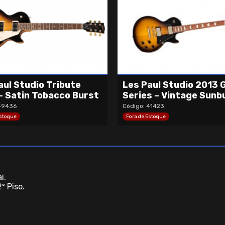
aul Studio Tribute
Les Paul Studio 2013 
– Satin Tobacco Burst
Series – Vintage Sunb
49436
Código: 41423
Estoque
Fora de Estoque
i.
º Piso.