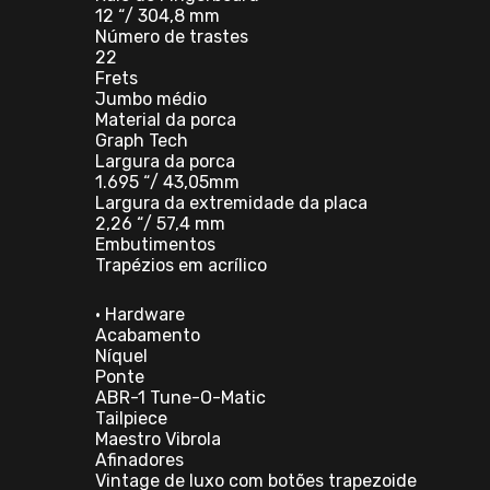
12 “/ 304,8 mm
Número de trastes
22
Frets
Jumbo médio
Material da porca
Graph Tech
Largura da porca
1.695 “/ 43,05mm
Largura da extremidade da placa
2,26 “/ 57,4 mm
Embutimentos
Trapézios em acrílico
• Hardware
Acabamento
Níquel
Ponte
ABR-1 Tune-O-Matic
Tailpiece
Maestro Vibrola
Afinadores
Vintage de luxo com botões trapezoide