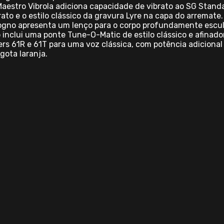
aestro Vibrola adiciona capacidade de vibrato ao SG Standa
rato e o estilo clássico da gravura Lyre na capa do arremate
gno apresenta um lenço para o corpo profundamente esculp
 inclui uma ponte Tune-O-Matic de estilo clássico e afinador
rs 61R e 61T para uma voz clássica, com potência adicional
gota laranja.