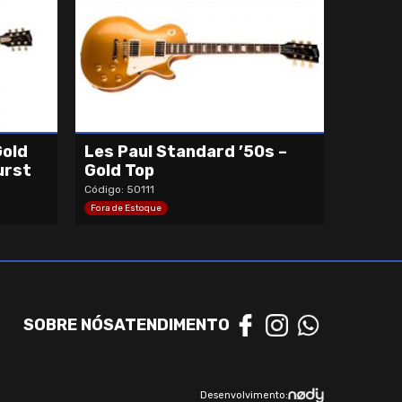
Gold
Les Paul Standard ’50s –
urst
Gold Top
Código: 50111
Fora de Estoque
SOBRE NÓS
ATENDIMENTO
Desenvolvimento: