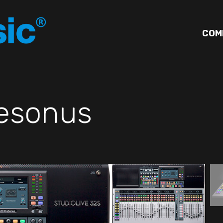
COM
esonus