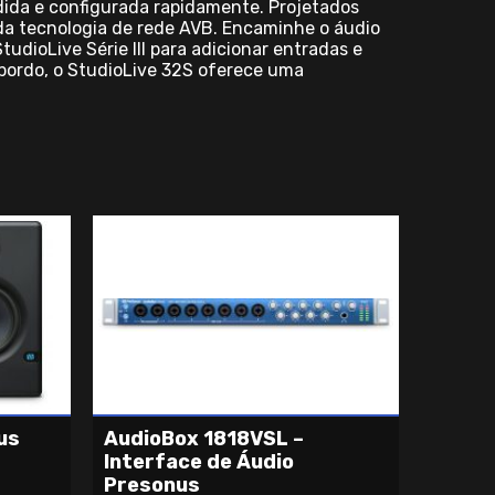
dida e configurada rapidamente. Projetados
da tecnologia de rede AVB. Encaminhe o áudio
udioLive Série III para adicionar entradas e
bordo, o StudioLive 32S oferece uma
us
AudioBox 1818VSL –
Interface de Áudio
Presonus