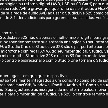
nalógica ou retorno digital (AVB, USB ou SD Card) para qual
 a sua rede AVB e gravar qualquer uma das entradas e Flex
 da sua rede de áudio AVB ao usar o StudioLive 32S como p
m de 8 faders adicionais para gerenciar suas saídas, você s
 controle.
tudioLive 32S não é apenas o melhor mixer digital para gra
r independentemente sua entrada analógica ou seu retorn
, o Studio One e o StudioLive 32S são o par perfeito para 
 microfone com recall XMAX do seu mixer digital, StudioLi
 mixer digital StudioLive 32S e use os 33 faders motorizado
 o controle bidirecional o com o Studio One tornam o Studi
quer lugar … em qualquer dispositivo.
II estão totalmente integrados a um conjunto completo de s
face para macOS®, Windows, iPad® e Android ?. Controle 
oid. Seja ajustando as mixagens do monitor no palco, move
a para o mixer digital StudioLive 32S, o controle remoto d