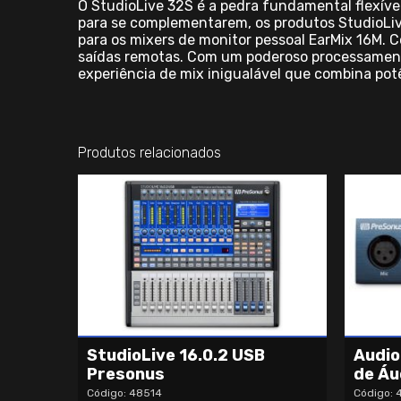
O StudioLive 32S é a pedra fundamental flexív
para se complementarem, os produtos StudioLiv
para os mixers de monitor pessoal EarMix 16M. Co
saídas remotas. Com um poderoso processamento
experiência de mix inigualável que combina potê
Produtos relacionados
StudioLive 16.0.2 USB
Audio
Presonus
de Áu
Código: 48514
Código: 