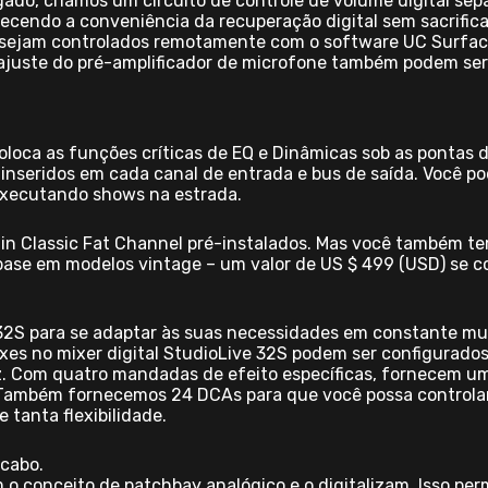
ado, criamos um circuito de controle de volume digital sep
cendo a conveniência da recuperação digital sem sacrificar 
S sejam controlados remotamente com o software UC Surfac
e ajuste do pré-amplificador de microfone também podem se
coloca as funções críticas de EQ e Dinâmicas sob as pontas 
 inseridos em cada canal de entrada e bus de saída. Você 
 executando shows na estrada.
in Classic Fat Channel pré-instalados. Mas você também tem 
base em modelos vintage – um valor de US $ 499 (USD) se
e 32S para se adaptar às suas necessidades em constante m
ixes no mixer digital StudioLive 32S podem ser configurad
iz. Com quatro mandadas de efeito específicas, fornecem u
. Também fornecemos 24 DCAs para que você possa controlar
 tanta flexibilidade.
cabo.
am o conceito de patchbay analógico e o digitalizam. Isso p