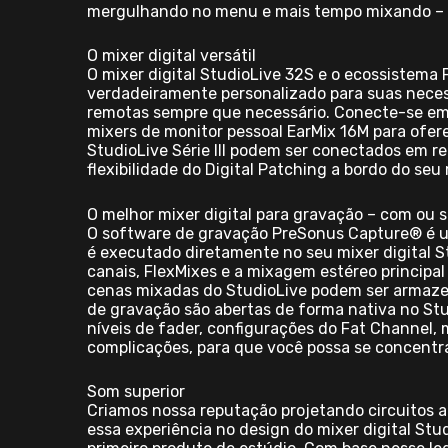
mergulhando no menu e mais tempo mixando – d
O mixer digital versátil
O mixer digital StudioLive 32S e o ecossistema
verdadeiramente personalizado para suas necess
remotas sempre que necessário. Conecte-se em r
mixers de monitor pessoal EarMix 16M para ofere
StudioLive Série III podem ser conectados em red
flexibilidade do Digital Patching a bordo do se
O melhor mixer digital para gravação – com o
O software de gravação PreSonus Capture® é um
é executado diretamente no seu mixer digital
canais, FlexMixes e a mixagem estéreo principa
cenas mixadas do StudioLive podem ser armazena
de gravação são abertas de forma nativa no St
níveis de fader, configurações do Fat Channel, 
complicações, para que você possa se concentr
Som superior
Criamos nossa reputação projetando circuitos 
essa experiência no design do mixer digital Stu