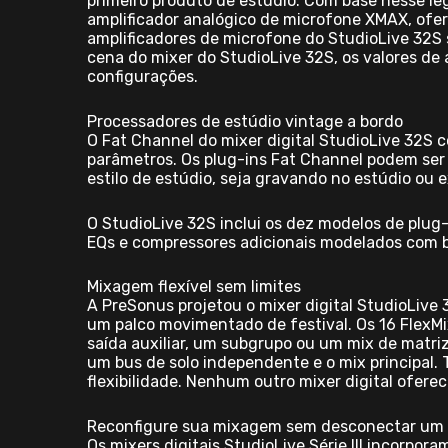
primeiro produto de estúdio. Com base nesse leg
amplificador analógico de microfone XMAX, ofere
amplificadores de microfone do StudioLive 32
cena do mixer do StudioLive 32S, os valores d
configurações.
Processadores de estúdio vintage a bordo
O Fat Channel do mixer digital StudioLive 32S 
parâmetros. Os plug-ins Fat Channel podem ser
estilo de estúdio, seja gravando no estúdio ou
O StudioLive 32S inclui os dez modelos de plug-
EQs e compressores adicionais modelados com 
Mixagem flexível sem limites
A PreSonus projetou o mixer digital StudioLiv
um palco movimentado de festival. Os 16 FlexM
saída auxiliar, um subgrupo ou um mix de matr
um bus de solo independente e o mix principal
flexibilidade. Nenhum outro mixer digital oferece
Reconfigure sua mixagem sem desconectar um 
Os mixers digitais StudioLive Série III incorpor