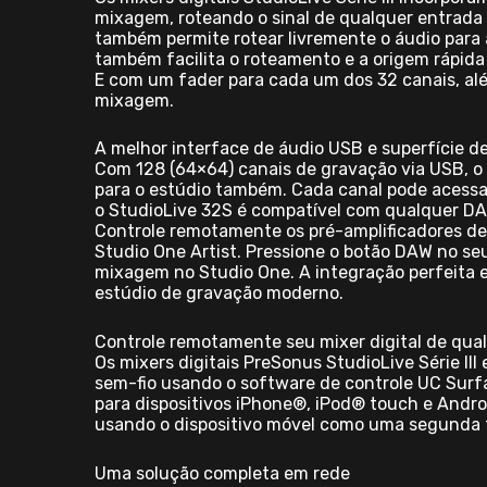
mixagem, roteando o sinal de qualquer entrada a
também permite rotear livremente o áudio para
também facilita o roteamento e a origem rápida
E com um fader para cada um dos 32 canais, alé
mixagem.
A melhor interface de áudio USB e superfície de
Com 128 (64×64) canais de gravação via USB, o S
para o estúdio também. Cada canal pode acessa
o StudioLive 32S é compatível com qualquer DAW
Controle remotamente os pré-amplificadores de
Studio One Artist. Pressione o botão DAW no seu
mixagem no Studio One. A integração perfeita e
estúdio de gravação moderno.
Controle remotamente seu mixer digital de qual
Os mixers digitais PreSonus StudioLive Série I
sem-fio usando o software de controle UC Sur
para dispositivos iPhone®, iPod® touch e Andr
usando o dispositivo móvel como uma segunda tel
Uma solução completa em rede