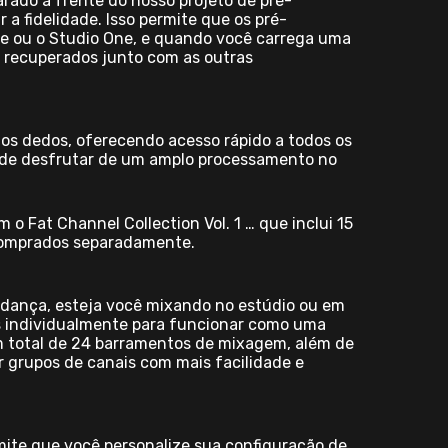
arado à frente do nosso projeto de pré-
a fidelidade. Isso permite que os pré-
e ou o Studio One, e quando você carrega uma
r recuperados junto com as outras
dos dedos, oferecendo acesso rápido a todos os
pode desfrutar de um amplo processamento no
o Fat Channel Collection Vol. 1 … que inclui 15
 comprados separadamente.
udança, esteja você mixando no estúdio ou em
os individualmente para funcionar como uma
m total de 24 barramentos de mixagem, além de
 grupos de canais com mais facilidade e
ermite que você personalize sua configuração de