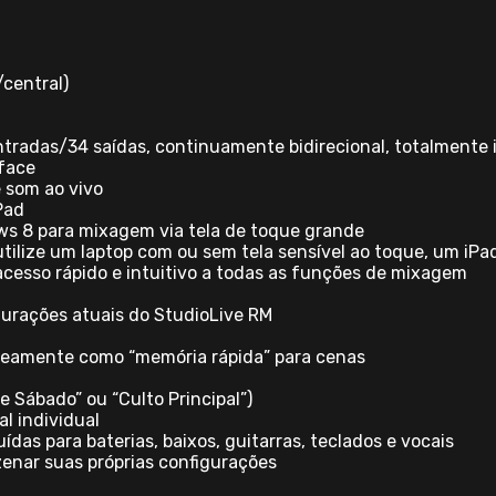
/central)
entradas/34 saídas, continuamente bidirecional, totalmente
face
 som ao vivo
Pad
ws 8 para mixagem via tela de toque grande
utilize um laptop com ou sem tela sensível ao toque, um iP
esso rápido e intuitivo a todas as funções de mixagem
urações atuais do StudioLive RM
aneamente como “memória rápida” para cenas
 Sábado” ou “Culto Principal”)
l individual
uídas para baterias, baixos, guitarras, teclados e vocais
zenar suas próprias configurações