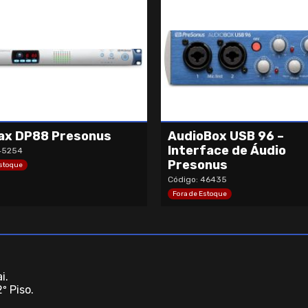
ax DP88 Presonus
AudioBox USB 96 –
Interface de Áudio
45254
Presonus
Estoque
Código: 46435
Fora de Estoque
i.
º Piso.