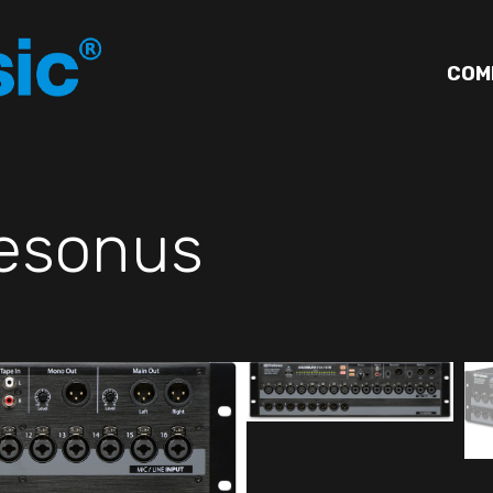
COM
esonus