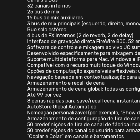
32 canais internos
25 bus de mix
16 bus de mix auxiliares
3 bus de mix principais (esquerdo, direito, mono
Buo solo estéreo
4 bus de FX internos (2 de reverb, 2 de delay)
Interface de gravação direta FireWire 800, 52 
Software de controle e mixagem ao vivo UC sur
Desenvolvido especificamente para mixagem de
Suporte multiplataforma para Mac, Windows e i
Compatível com o recurso multitoque do Windo
Opções de computação expansíveis e flexíveis: 
Navegação baseada em contextualização para ac
Armazenamento e recall de cena
Armazenamento de cena global: todas as config
Até 99 por vez
8 cenas rápidas para save/recall cena instant
AutoStore Global Automático
Nomeação personalizável (por exemplo, “Show de
Armazenamento de configuração de tira de cana
50 predefinições de tira de canal de fábrica incl
50 predefinições de canal de usuário para arma
“Copiar e Colar” em canais e barramentos