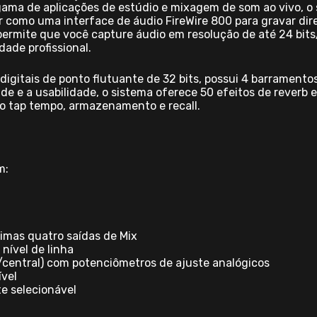
ma de aplicações de estúdio e mixagem de som ao vivo, o 
uar como uma interface de áudio FireWire 800 para gravar d
I permite que você capture áudio em resolução de até 24 b
dade profissional.
itais de ponto flutuante de 32 bits, possui 4 barramentos
e e a usabilidade, o sistema oferece 50 efeitos de reverb e
do tap tempo, armazenamento e recall.
m:
imas quatro saídas de Mix
nível de linha
o/central) com potenciômetros de ajuste analógicos
ível
e selecionável