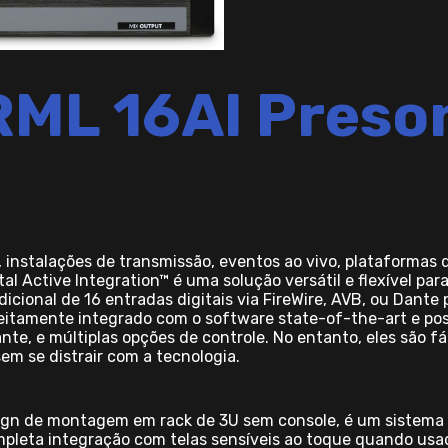
RML 16AI Preso
instalações de transmissão, eventos ao vivo, plataformas d
l Active Integration™ é uma solução versátil e flexível par
cional de 16 entradas digitais via FireWire, AVB, ou Dante 
rfeitamente integrado com o software state-of-the-art e p
e, e múltiplas opções de controle. No entanto, eles são fá
em se distrair com a tecnologia.
gn de montagem em rack de 3U sem console, é um sistema 
mpleta integração com telas sensíveis ao toque quando u