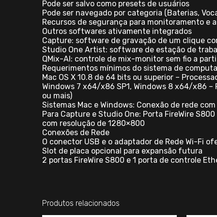
Pode ser salvo como presets de usuários
Pode ser navegado por categoria (Baterias, Vocai
Recursos de segurança para monitoramento e ac
Outros softwares ativamente integrados
Capture: software de gravação de um clique c
Studio One Artist: software de estação de traba
QMix-AI: controle de mix-monitor sem fio a par
Requerimentos mínimos do sistema de computa
Mac OS X 10.8 de 64 bits ou superior – Process
Windows 7 x64/x86 SP1, Windows 8 x64/x86 – P
ou mais)
Sistemas Mac e Windows: Conexão de rede com 
Para Capture e Studio One: Porta FireWire S80
com resolução de 1280×800
Conexões de Rede
O conector USB e o adaptador de Rede Wi-Fi ofe
Slot de placa opcional para expansão futura
2 portas FireWire S800 e 1 porta de controle Et
Produtos relacionados