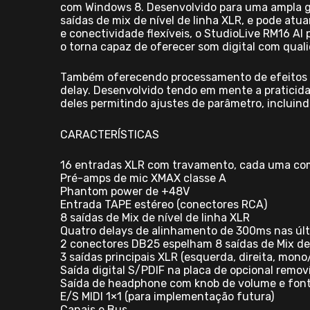
com Windows 8. Desenvolvido para uma ampla ga
saídas de mix de nível de linha XLR, e pode at
e conectividade flexíveis, o StudioLive RM16 A
o torna capaz de oferecer som digital com quali
Também oferecendo processamento de efeitos dig
delay. Desenvolvido tendo em mente a praticidad
deles permitindo ajustes de parâmetro, incluin
CARACTERÍSTICAS
16 entradas XLR com travamento, cada uma co
Pré-amps de mic XMAX classe A
Phantom power de +48V
Entrada TAPE estéreo (conectores RCA)
8 saídas de Mix de nível de linha XLR
Quatro delays de alinhamento de 300ms nas últ
2 conectores DB25 espelham 8 saídas de Mix de 
3 saídas principais XLR (esquerda, direita, mon
Saída digital S/PDIF na placa de opcional remov
Saída de headphone com knob de volume e font
E/S MIDI 1×1 (para implementação futura)
Canais e Bus