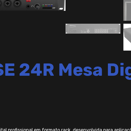
SE 24R Mesa Dig
al profissional em formato rack, desenvolvida para aplicaç