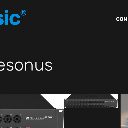
COM
esonus