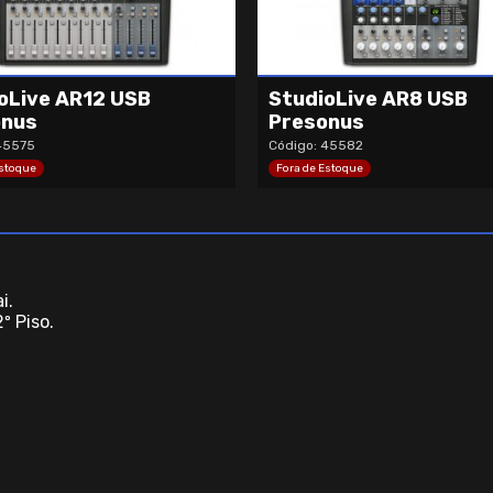
oLive AR12 USB
StudioLive AR8 USB
onus
Presonus
45575
Código: 45582
Estoque
Fora de Estoque
i.
º Piso.