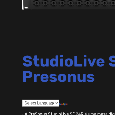
StudioLive 
Presonus
• A PreSonus StudioLive SE 24R é uma mesa digit