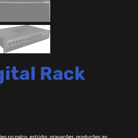
ital Rack
ões no palco, estúdio, gravações, produções ao