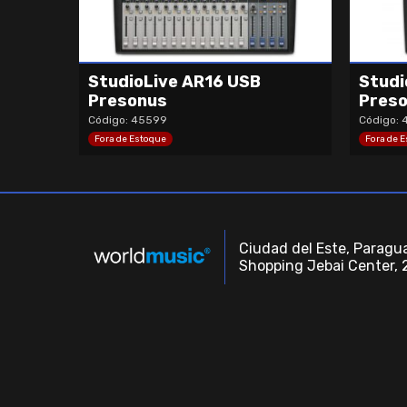
StudioLive AR16 USB
Studi
Presonus
Pres
Código: 45599
Código: 
Fora de Estoque
Fora de 
Ciudad del Este, Paragua
Shopping Jebai Center, 2