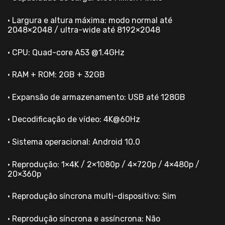
• Largura e altura máxima: modo normal até
2048×2048 / ultra-wide até 8192×2048
• CPU: Quad-core A53 @1.4GHz
• RAM + ROM: 2GB + 32GB
• Expansão de armazenamento: USB até 128GB
• Decodificação de vídeo: 4K@60Hz
• Sistema operacional: Android 10.0
• Reprodução: 1×4K / 2×1080p / 4×720p / 4×480p /
20×360p
• Reprodução síncrona multi-dispositivo: Sim
• Reprodução síncrona e assíncrona: Não