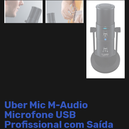
Uber Mic M-Audio
Microfone USB
Profissional com Saída