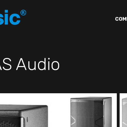
COM
S Audio