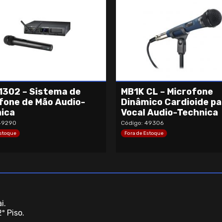
302 – Sistema de
MB1K CL – Microfone
fone de Mão Audio-
Dinâmico Cardioide pa
ica
Vocal Audio-Technica
49290
Código: 49306
Estoque
Fora de Estoque
i.
º Piso.