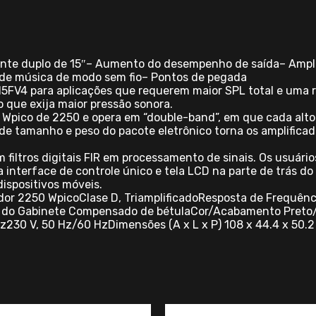
lante duplo de 15″– Aumento do desempenho de saída– Ampl
g de música de modo sem fio– Pontos de pegada
5FV4 para aplicações que requerem maior SPL total e uma r
 que exija maior pressão sonora.
a Wpico de 2250 e opera em “double-band”, em que cada alt
 de tamanho e peso do pacote eletrônico torna os amplific
 filtros digitais FIR em processamento de sinais. Os usuári
a interface de controle único e tela LCD na parte de trás do
dispositivos móveis.
dor 2250 WpicoClase D, TriamplificadoResposta de Frequênc
al do Gabinete Compensado de bétulaCor/Acabamento Preto/
230 V, 50 Hz/60 HzDimensões (A x L x P) 108 x 44.4 x 50.2 c