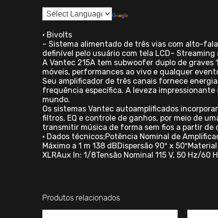
• Bivolts
– Sistema alimentado de três vias com alto-fa
definível pelo usuário com tela LCD– Streamin
A Vantec 215A tem subwoofer duplo de graves 1
móveis, performances ao vivo e qualquer evento
Seu amplificador de três canais fornece energi
frequência específica. A leveza impressionante
mundo.
Os sistemas Vantec autoamplificados incorporam
filtros, EQ e controle de ganhos, por meio de um
transmitir música de forma sem fios a partir de 
• Dados técnicos:Potência Nominal de Amplifica
Máximo a 1 m 138 dBDispersão 90º x 50ºMateri
XLRAux In: 1/8Tensão Nominal 115 V, 50 Hz/60 Hz
Produtos relacionados