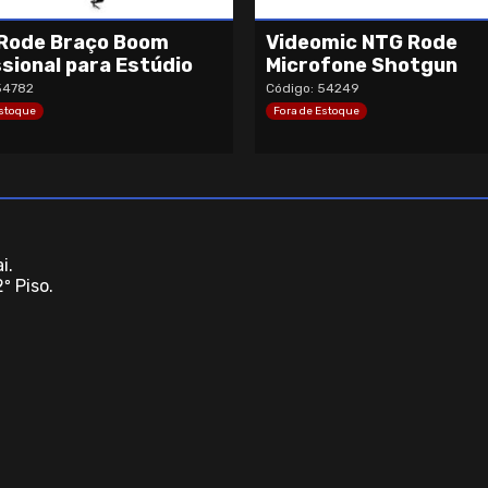
Rode Braço Boom
Videomic NTG Rode
ssional para Estúdio
Microfone Shotgun
54782
Código: 54249
Estoque
Fora de Estoque
i.
º Piso.