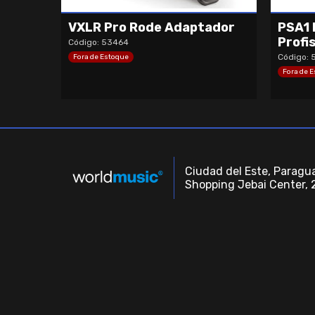
VXLR Pro Rode Adaptador
PSA1 
Profi
Código: 53464
Código: 
Fora de Estoque
Fora de 
Ciudad del Este, Paragua
Shopping Jebai Center, 2