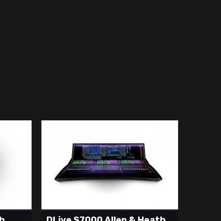
th
DLive S7000 Allen & Heath