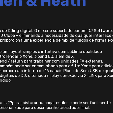
len & Heath
ro de DJing digital. O mixer é suportado por um DJ Software,
 DJ Clube – eliminando a necessidade de qualquer interface 
C proporciona uma experiência de mix de fluidos de forma ex
o um layout simples e intuitiva com sublime qualidade
tro lendário Xone, 3 band EQ, além de X:
send / return para trabalhar com unidades FX externas.
 também pode ser encaminhado para o filtro Xone para adicio
ncorpora um interno de 16 canais Placa de Som USB de qua
igitais de DJ, e tomada n ‘play conexão via X: LINK para Xo
andido.
eis ??para misturar ou coçar estilos e pode ser facilmente
ersonalizado para desempenho crossfader final.