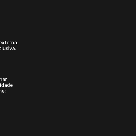
externa.
clusiva.
nar
lidade
ne: