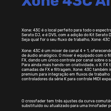
Xone 43C Al
Xone: 43C é o local perfeito para todo o espect
Serato DJ, e é DVS, com a adição do Kit Serato
Seja qual for o seu fluxo de trabalho, Xone: 43
Xone: 43C é um mixer de canal 4 + 1, oferecend
de áudio analógico. O mixer é equipado com o fil
FX, dando um único controle por canal sobre o 
Para ainda mais hands-on criatividade, o X: FX
camadas de FX e filtragem. Xone: 43C também i
premium para integração em fluxos de trabalho d
controladores da série K para controle MIDI exp
O crossfader tem três ajustes da curva comutáv
substituído ou atualizado para uma Innofader p