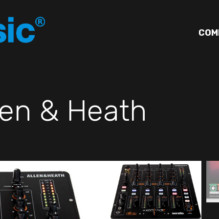
COM
len & Heath