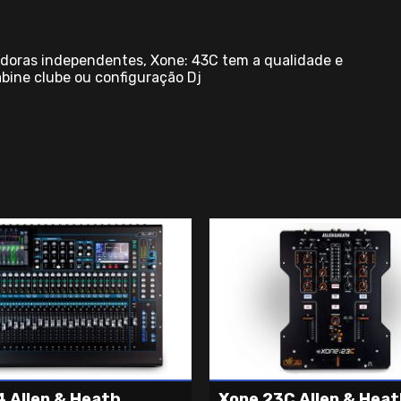
adoras independentes, Xone: 43C tem a qualidade e
abine clube ou configuração Dj
 Allen & Heath
Xone 23C Allen & Hea