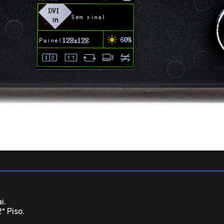
i.
º Piso.