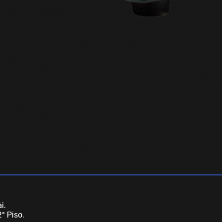
i.
º Piso.