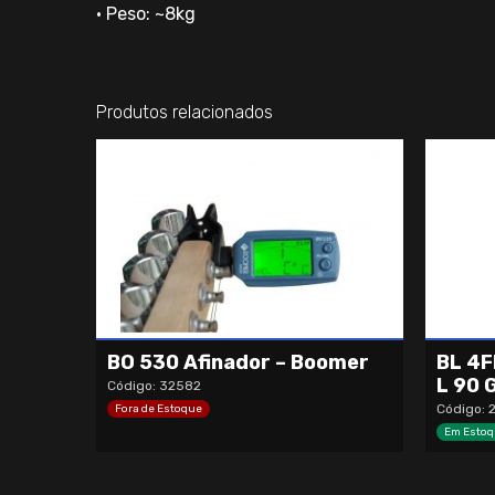
• Peso: ~8kg
Produtos relacionados
BO 530 Afinador – Boomer
BL 4F
L 90 
Código: 32582
Código: 
Fora de Estoque
Em Estoq