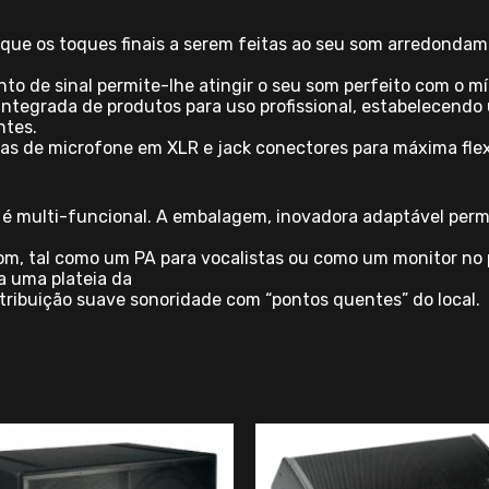
 que os toques finais a serem feitas ao seu som arredonda
o de sinal permite-lhe atingir o seu som perfeito com o mí
integrada de produtos para uso profissional, estabelecend
ntes.
as de microfone em XLR e jack conectores para máxima flexi
mo é multi-funcional. A embalagem, inovadora adaptável per
m, tal como um PA para vocalistas ou como um monitor no pa
a uma plateia da
istribuição suave sonoridade com “pontos quentes” do local.