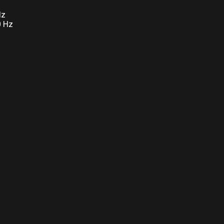
Hz
0 Hz