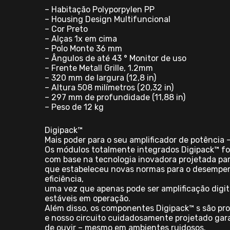
– Habitação Polyporpylen PP
– Housing Design Multifuncional
– Cor Preto
– Alças 1x em cima
– Polo Monte 36 mm
– Ângulos de até 43 ° Monitor de uso
– Frente Metall Grille, 1.2mm
– 320 mm de largura (12,8 in)
– Altura 508 milímetros (20,32 in)
– 297 mm de profundidade (11,88 in)
– Peso de 12 kg
Digipack™
Mais poder para o seu amplificador de potência 
Os módulos totalmente integrados Digipack™ fo
com base na tecnologia inovadora projetada par
que estabeleceu novas normas para o desempenh
eficiência,
uma vez que apenas pode ser amplificação digit
estáveis em operação.
Além disso, os componentes Digipack™ s são pro
e nosso circuito cuidadosamente projetado gar
de ouvir – mesmo em ambientes ruidosos.