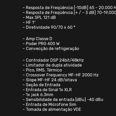
– Resposta de Freqüência [-10dB] 65 – 20.000 
– Resposta de Freqüência [+ / – 3 dB] 70-19,00
– Max SPL 121 dB
– HF 1″
– Diretividade 90/70 x 60 °
– Amp Classe D
– Poder PRG 400 W
– Convecção de refrigeração
– Controlador DSP 24bit/48kHz
– Limitador de dupla atividade
– Pico, RMS, Térmico
– Crossover Frequency MF-HF 2000 Hz
– Slope MF-HF 24 dB/oitava
– Seção de Entrada
– Entrada de Sinal 1x XLR
– 1x jack 6,3mm
– Sensibilidade de entrada [dBu] -40 dBu
– Entrada de Microfone Sim
– Tomada de alimentação VDE