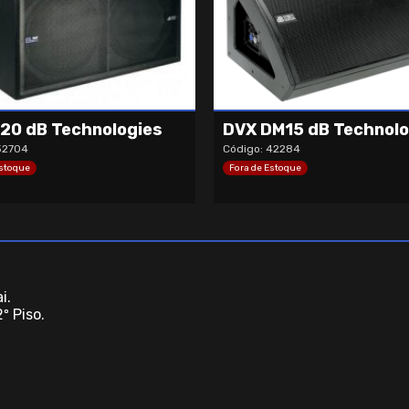
20 dB Technologies
DVX DM15 dB Technolo
32704
Código: 42284
Estoque
Fora de Estoque
i.
º Piso.