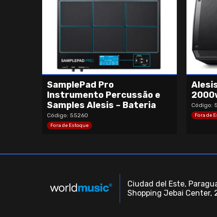
SamplePad Pro
Alesi
Instrumento Percussão e
2000w
Samples Alesis – Bateria
Código: 
Código: 55260
Fora de 
Fora de Estoque
Ciudad del Este, Paragua
Shopping Jebai Center, 2