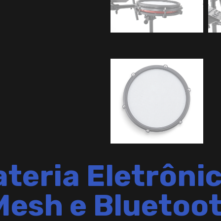
teria Eletrônic
esh e Bluetoo