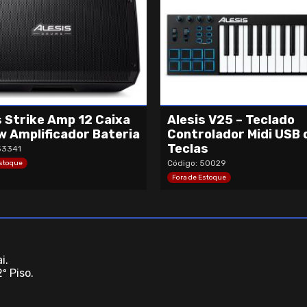
s Strike Amp 12 Caixa
Alesis V25 – Teclado
 Amplificador Bateria
Controlador Midi USB 
Teclas
53341
Código: 50029
Estoque
Fora de Estoque
i.
º Piso.