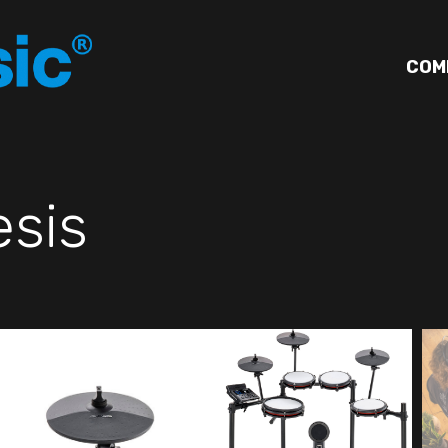
COM
esis