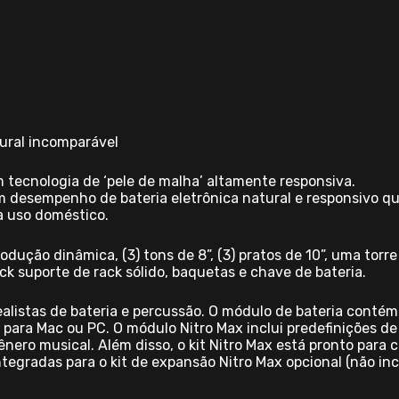
ural incomparável
om tecnologia de ‘pele de malha’ altamente responsiva.
m desempenho de bateria eletrônica natural e responsivo 
 uso doméstico.
rodução dinâmica, (3) tons de 8”, (3) pratos de 10”, uma to
k suporte de rack sólido, baquetas e chave de bateria.
 realistas de bateria e percussão. O módulo de bateria conté
ia para Mac ou PC. O módulo Nitro Max inclui predefinições d
ênero musical. Além disso, o kit Nitro Max está pronto para
tegradas para o kit de expansão Nitro Max opcional (não incl