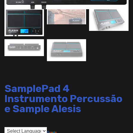
SamplePad 4
Instrumento Percussão
e Sample Alesis